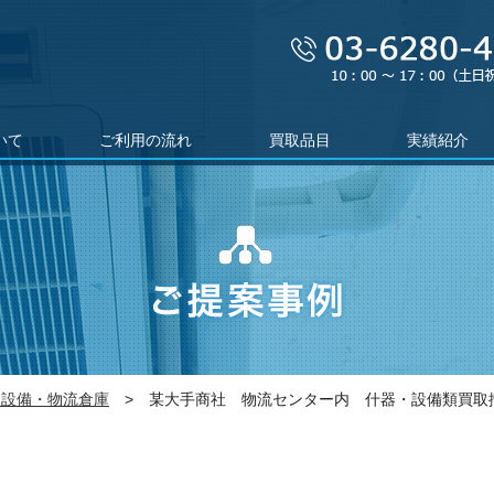
いて
ご利用の流れ
買取品目
実績紹介
て
活用シーンの
ケ
ご提案事例
ングについて
型設備・物流倉庫
>
某大手商社 物流センター内 什器・設備類買取