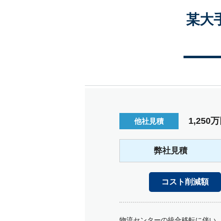
某大
1,25
他社⾒積
弊社⾒積
コスト削減額
物流センターの統合移転に伴い