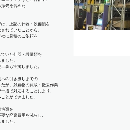
の撤去を含めた
では、上記の什器・設備類を
上されていたことから、
弊社に見積のご依頼を
していた什器・設備類を
しました。
復工事も実施しました。
側への引き渡しまでの
したが、残置物の買取・撤去作業
が一括で対応することにより、
ることができました。
設備類を
不要な廃棄費用を減らし、
しました。