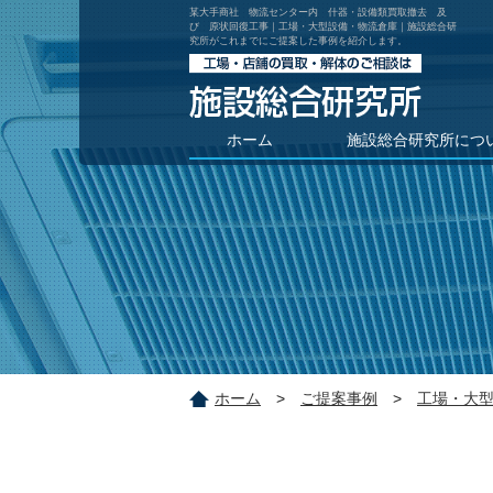
某大手商社 物流センター内 什器・設備類買取撤去 及
び 原状回復工事｜工場・大型設備・物流倉庫｜施設総合研
究所がこれまでにご提案した事例を紹介します。
ホーム
施設総合研究所につ
施設総合研究所につい
コスト削減ができるワ
解体工事コンサルティ
ホーム
>
ご提案事例
>
工場・大